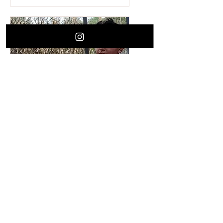
Limpia Learning
Experience with Dani
Solorio
mié 03 de jul
Leer más